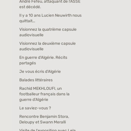
André Fefeu, attaquant de l'ASSE
est décédé.
Il y a 10 ans Lucien Neuwirth nous
quittait...
Visionnez la quatrième capsule
audiovisuelle
Visionnez la deuxième capsule
audiovisuelle
En guerre d'Algérie. Récits
partagés
Je vous écris d'Algérie
Balades littéraires
Rachid MEKHLOUFI, un
footballeur français dans la
guerre d'Algérie
Le saviez-vous ?
Rencontre Benjamin Stora,
Deloupy et Swann Meralli
Visite de l'exposition avec Lela