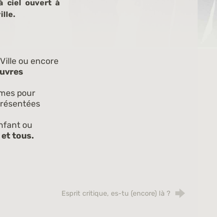
à ciel ouvert à
ille.
Ville ou encore
euvres
imes pour
 présentées
nfant ou
 et tous.
Esprit critique, es-tu (encore) là ?