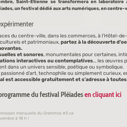
mbre, Saint-Étienne se transformera en laboratoire 
éiades, un festival dédié aux arts numériques, en centre-v
 expérimenter
laces du centre-ville, dans les commerces, à l’Hôtel-de-
 culturels et patrimoniaux,
partez à la découverte d’o
novantes.
suelles et sonores
, monumentales pour certaines, int
lations interactives ou contemplatives
... les œuvres
t dans un univers sensible, poétique ou symbolique.
passionné d’art, technophile ou simplement curieux, e
val est accessible gratuitement et s’adresse à toutes
programme du festival Pléiades
en cliquant ici
l'émission mensuelle du Gremmos #3 ce
vembre à 18 h !