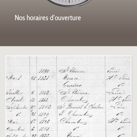
notre
Nos horaires d'ouverture
Les a
Exposi