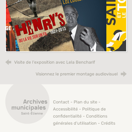
Visite de l'exposition avec Lela Bencharif
Visionnez le premier montage audiovisuel
Archives municipales de Saint-Étienne
Contact
-
Plan du site
-
Accessibilité
-
Politique de
confidentialité
-
Conditions
générales d'utilisation
-
Crédits