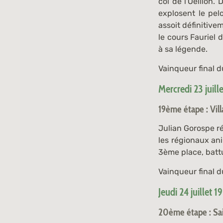
col de l'Oeillon.
explosent le pel
assoit définitive
le cours Fauriel 
à sa légende.
Vainqueur final d
Mercredi 23 juill
19ème étape : Vil
Julian Gorospe ré
les régionaux ani
3ème place, battu
Vainqueur final 
Jeudi 24 juillet 1
20ème étape : Sai