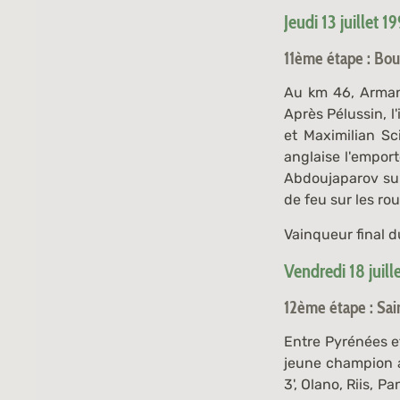
Jeudi 13 juillet 1
11ème étape : Bou
Au km 46, Armand
Après Pélussin, 
et Maximilian Sc
anglaise l'emport
Abdoujaparov sur 
de feu sur les ro
Vainqueur final d
Vendredi 18 juill
12ème étape : Sai
Entre Pyrénées e
jeune champion al
3', Olano, Riis, 