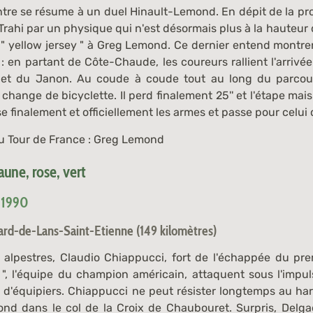
tre se résume à un duel Hinault-Lemond. En dépit de la prom
e. Trahi par un physique qui n'est désormais plus à la hauteur 
e " yellow jersey " à Greg Lemond. Ce dernier entend montrer 
 : en partant de Côte-Chaude, les coureurs rallient l'arrivé
r et du Janon. Au coude à coude tout au long du parcou
 change de bicyclette. Il perd finalement 25'' et l'étape mais 
e finalement et officiellement les armes et passe pour celui 
du Tour de France : Greg Lemond
aune, rose, vert
t 1990
lard-de-Lans-Saint-Etienne (149 kilomètres)
 alpestres, Claudio Chiappucci, fort de l'échappée du prem
", l'équipe du champion américain, attaquent sous l'impul
 d'équipiers. Chiappucci ne peut résister longtemps au har
ond dans le col de la Croix de Chaubouret. Surpris, Delg