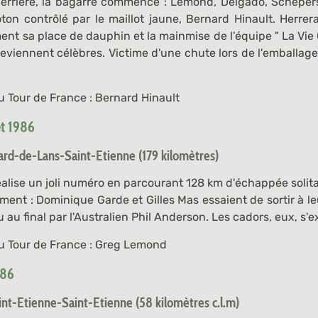
 Derrière, la bagarre commence : Lemond, Delgado, Schepers, 
oton contrôlé par le maillot jaune, Bernard Hinault. Herr
ment sa place de dauphin et la mainmise de l'équipe " La Vie 
deviennent célèbres. Victime d'une chute lors de l'emballage
u Tour de France : Bernard Hinault
et 1986
lard-de-Lans-Saint-Etienne (179 kilomètres)
alise un joli numéro en parcourant 128 km d'échappée solitai
ment : Dominique Garde et Gilles Mas essaient de sortir à le
 au final par l'Australien Phil Anderson. Les cadors, eux, s'e
du Tour de France : Greg Lemond
986
nt-Etienne-Saint-Etienne (58 kilomètres c.l.m)