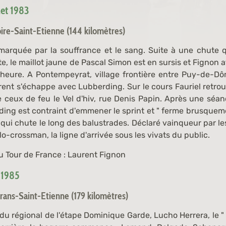
let 1983
oire-Saint-Etienne (144 kilomètres)
marquée par la souffrance et le sang. Suite à une chute q
te, le maillot jaune de Pascal Simon est en sursis et Fignon 
heure. A Pontempeyrat, village frontière entre Puy-de-Dô
rent s'échappe avec Lubberding. Sur le cours Fauriel retrou
e ceux de feu le Vel d'hiv, rue Denis Papin. Après une séa
ding est contraint d'emmener le sprint et " ferme brusquem
qui chute le long des balustrades. Déclaré vainqueur par les j
o-crossman, la ligne d'arrivée sous les vivats du public.
u Tour de France : Laurent Fignon
t 1985
rans-Saint-Etienne (179 kilomètres)
 du régional de l'étape Dominique Garde, Lucho Herrera, le " 