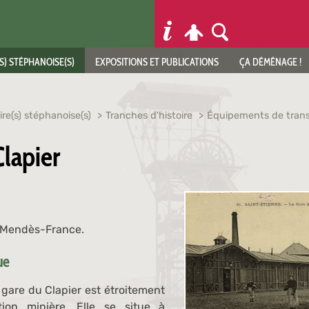
S) STÉPHANOISE(S)
EXPOSITIONS ET PUBLICATIONS
ÇA DÉMÉNAGE !
ire(s) stéphanoise(s)
Tranches d'histoire
Équipements de tran
Clapier
e Mendès-France.
que
 gare du Clapier est étroitement
ation minière. Elle se situe à