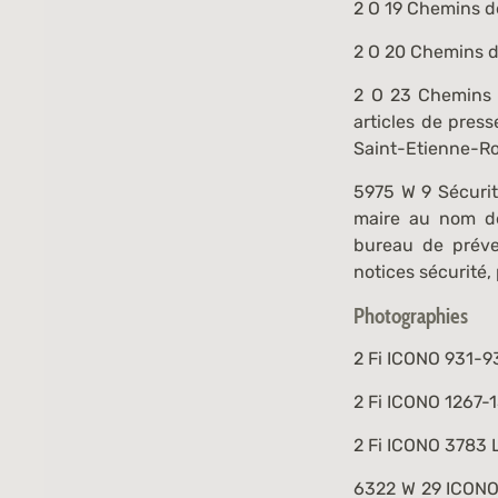
2 O 19
Chemins de 
2 O 20
Chemins de 
2 O 23
Chemins d
articles de press
Saint-Etienne-R
5975 W 9
Sécurit
maire au nom de
bureau de préve
notices sécurité, 
Photographies
2 Fi ICONO 931-9
2 Fi ICONO 1267-
2 Fi ICONO 3783
L
6322 W 29 ICONO