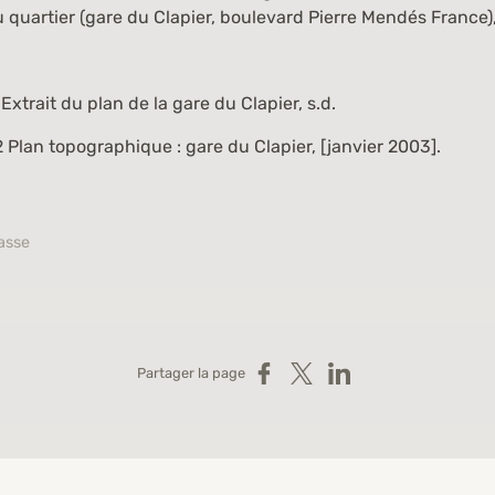
u quartier (gare du Clapier, boulevard Pierre Mendés France),
Extrait du plan de la gare du Clapier, s.d.
2
Plan topographique : gare du Clapier, [janvier 2003].
rasse
Partager sur Facebook
Partager sur X
Partager sur LinkedIn
Partager la page