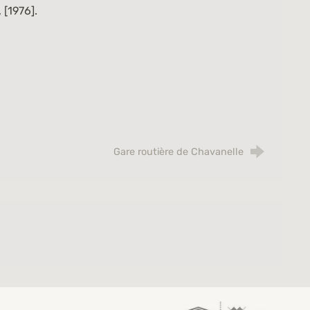
 [1976].
Gare routière de Chavanelle
Saint-Étienne, vi