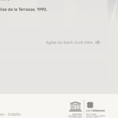
ise de la Terrasse, 1990.
Eglise du Saint-Curé d'Ars
Saint-Étienne, vi
ion
-
Crédits