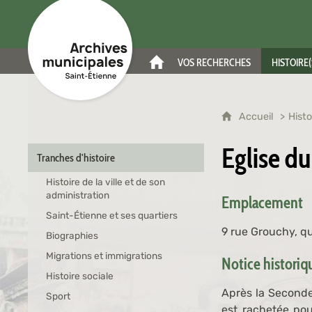
Archives municipales de Saint-Étienne
VOS RECHERCHES
HISTOIRE(
ACCUEIL
Accueil
Histo
Eglise d
Tranches d'histoire
Histoire de la ville et de son
administration
Emplacement
Saint-Étienne et ses quartiers
9 rue Grouchy, qu
Biographies
Migrations et immigrations
Notice histori
Histoire sociale
Après la Seconde
Sport
est rachetée pou