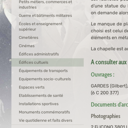
Petits métiers, commerces et
d'une statue du 
industries
on demande alors 
Guerre et bâtiments militaires
Le manque de plac
Écoles et enseignement
supérieur
choisi est celui 
éléments en méta
Cimetières
Cinémas
La chapelle est a
Édifices administratifs
A consulter aux
Édifices cultuels
Équipements de transports
Ouvrages :
Equipements socio-culturels
GARDES (Gilbert),
Espaces verts
(6 C 200 377)
Etablissements de santé
Documents d'arch
Installations sportives
Monuments commémoratifs
Photographies
Vie quotidienne et faits divers
2 Fi ICONO 3801
L