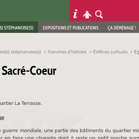
S) STÉPHANOISE(S)
EXPOSITIONS ET PUBLICATIONS
ÇA DÉMÉNAGE !
ire(s) stéphanoise(s)
Tranches d'histoire
Édifices cultuels
Eg
u Sacré-Coeur
artier La Terrasse.
que
 guerre mondiale, une partie des bâtiments du quartier mil
r en faire une chapelle dont il reste un petit porche su