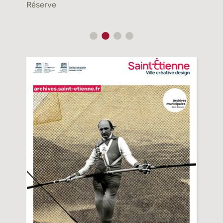
Réserve
Rése