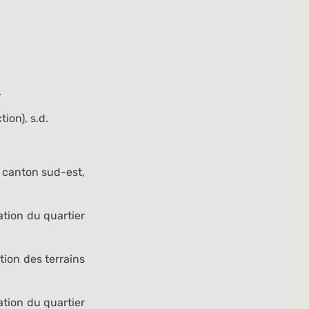
.
ion), s.d.
, canton sud-est,
ation du quartier
ation des terrains
ation du quartier