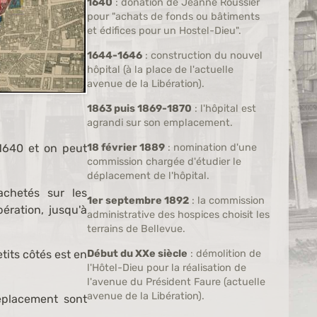
1640
: donation de Jeanne Roussier
pour "achats de fonds ou bâtiments
et édifices pour un Hostel-Dieu".
1644-1646
: construction du nouvel
hôpital (à la place de l'actuelle
avenue de la Libération).
1863 puis 1869-1870
: l'hôpital est
agrandi sur son emplacement.
1640 et on peut
18 février 1889
: nomination d'une
commission chargée d'étudier le
déplacement de l'hôpital.
achetés sur les
1er septembre 1892
: la commission
ération, jusqu'à
administrative des hospices choisit les
terrains de Bellevue.
tits côtés est en
Début du XXe siècle
: démolition de
l'Hôtel-Dieu pour la réalisation de
l'avenue du Président Faure (actuelle
avenue de la Libération).
éplacement sont