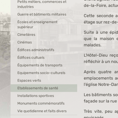
Petits métiers, commerces et
de-la-Foire, actue
industries
Guerre et bâtiments militaires
Cette seconde a
étage sur rez-de-
Écoles et enseignement
supérieur
Suite à une épi
Cimetières
que la maison es
Cinémas
malades.
Édifices administratifs
L'Hôtel-Dieu re
Édifices cultuels
réfléchir à un n
Équipements de transports
Après quatre a
Equipements socio-culturels
emplacements act
Espaces verts
l'église Notre-Da
Etablissements de santé
Les bâtiments son
Installations sportives
façade sur la rue 
Monuments commémoratifs
Vie quotidienne et faits divers
Très vite, peu 
envisagés.