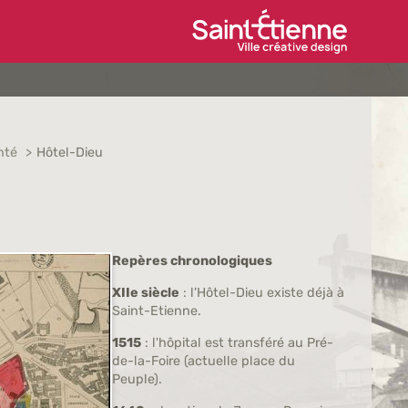
Ville de Saint-Étien
nté
Hôtel-Dieu
Repères chronologiques
XIIe siècle
: l'Hôtel-Dieu existe déjà à
Saint-Etienne.
1515
: l'hôpital est transféré au Pré-
de-la-Foire (actuelle place du
Peuple).