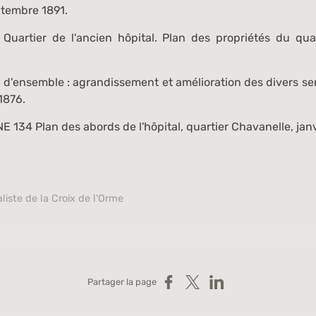
eptembre 1891.
Quartier de l'ancien hôpital. Plan des propriétés du quar
 d'ensemble : agrandissement et amélioration des divers ser
1876.
NE 134
Plan des abords de l'hôpital, quartier Chavanelle, janv
liste de la Croix de l'Orme
Partager sur Facebook
Partager sur X
Partager sur LinkedIn
Partager la page