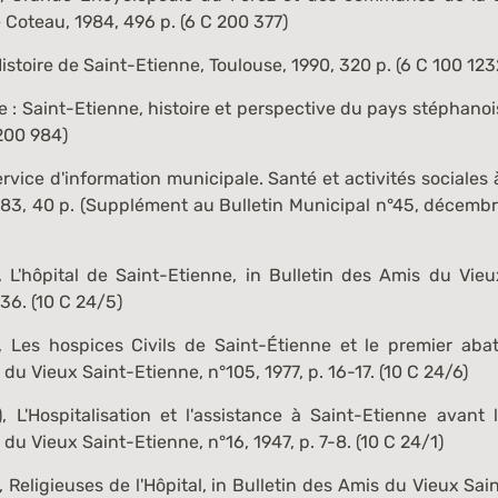
 Coteau, 1984, 496 p. (
6 C 200 377
)
istoire de Saint-Etienne
, Toulouse, 1990, 320 p. (
6 C 100 123
e : Saint-Etienne
, histoire et perspective du pays stéphanoi
200 984
)
ervice d'information municipale.
Santé et activités sociales
983, 40 p. (Supplément au Bulletin Municipal n°45, décembr
,
L'hôpital de Saint-Etienne
, in Bulletin des Amis du Vieu
36. (
10 C 24/5
)
),
Les hospices Civils de Saint-Étienne et le premier aba
du Vieux Saint-Etienne, n°105, 1977, p. 16-17. (
10 C 24/6
)
),
L'Hospitalisation et l'assistance à Saint-Etienne avant 
du Vieux Saint-Etienne, n°16, 1947, p. 7-8. (
10 C 24/1
)
),
Religieuses de l'Hôpital
, in Bulletin des Amis du Vieux Sai