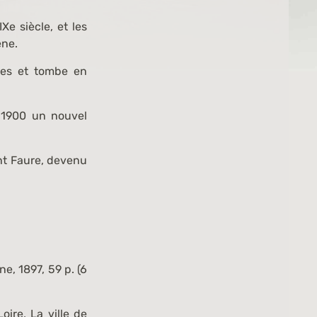
e siècle, et les
ène.
mes et tombe en
 1900 un nouvel
nt Faure, devenu
ne, 1897, 59 p. (
6
oire
, La ville de