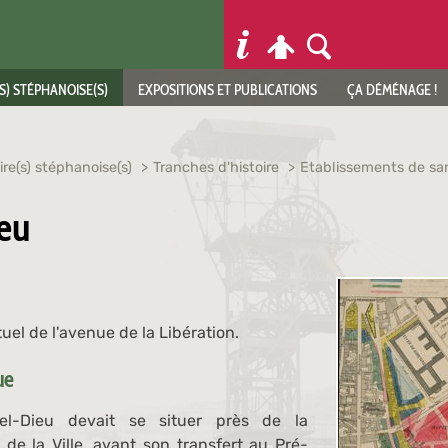
S) STÉPHANOISE(S)
EXPOSITIONS ET PUBLICATIONS
ÇA DÉMÉNAGE !
ire(s) stéphanoise(s)
Tranches d'histoire
Etablissements de sa
eu
el de l'avenue de la Libération.
que
el-Dieu devait se situer près de la
 de la Ville, avant son transfert au Pré-