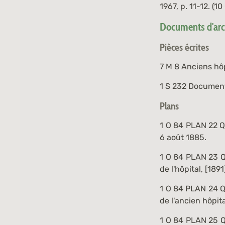
1967, p. 11-12. (
10
Documents d'arch
Pièces écrites
7 M 8
Anciens hôp
1 S 232
Documents 
Plans
1 O 84 PLAN 22
Qu
6 août 1885.
1 O 84 PLAN 23
Q
de l'hôpital, [1891
1 O 84 PLAN 24
Qu
de l'ancien hôpita
1 O 84 PLAN 25
Q