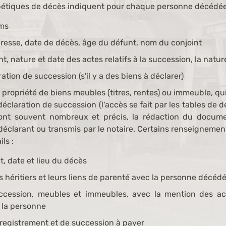
bétiques de décès indiquent pour chaque personne décédée
ms
dresse, date de décès, âge du défunt, nom du conjoint
, nature et date des actes relatifs à la succession, la nature
ation de succession (s'il y a des biens à déclarer)
propriété de biens meubles (titres, rentes) ou immeuble, qui
déclaration de succession (l'accès se fait par les tables de 
ont souvent nombreux et précis, la rédaction du docume
déclarant ou transmis par le notaire. Certains renseignement
ls :
, date et lieu du décès
 héritiers et leurs liens de parenté avec la personne décéd
ccession, meubles et immeubles, avec la mention des acte
 la personne
enregistrement et de succession à payer