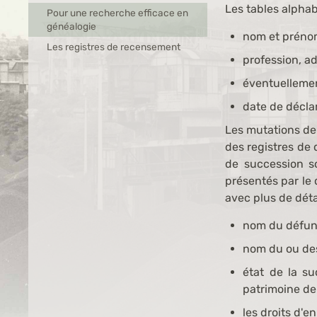
Les tables alpha
Pour une recherche efficace en
généalogie
nom et préno
Les registres de recensement
profession, a
éventuellement
date de déclar
Les mutations de 
des registres de 
de succession s
présentés par le 
avec plus de détai
nom du défunt
nom du ou des
état de la su
patrimoine de
les droits d'